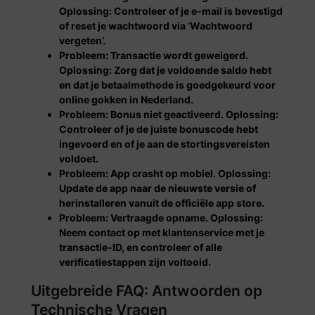
Oplossing: Controleer of je e-mail is bevestigd
of reset je wachtwoord via ‘Wachtwoord
vergeten’.
Probleem: Transactie wordt geweigerd.
Oplossing: Zorg dat je voldoende saldo hebt
en dat je betaalmethode is goedgekeurd voor
online gokken in Nederland.
Probleem: Bonus niet geactiveerd. Oplossing:
Controleer of je de juiste bonuscode hebt
ingevoerd en of je aan de stortingsvereisten
voldoet.
Probleem: App crasht op mobiel. Oplossing:
Update de app naar de nieuwste versie of
herinstalleren vanuit de officiële app store.
Probleem: Vertraagde opname. Oplossing:
Neem contact op met klantenservice met je
transactie-ID, en controleer of alle
verificatiestappen zijn voltooid.
Uitgebreide FAQ: Antwoorden op
Technische Vragen