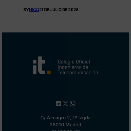
BY
NICO
21 DE JULIO DE 2026
LinkedIn
X
WhatsApp
C/ Almagro 2, 1º Izqda
28010 Madrid