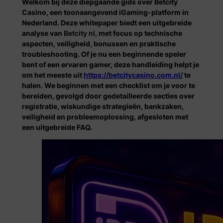
Welkom bij deze diepgaande gids over Betcity
Casino, een toonaangevend iGaming-platform in
Nederland. Deze whitepaper biedt een uitgebreide
analyse van
Betcity nl
, met focus op technische
aspecten, veiligheid, bonussen en praktische
troubleshooting. Of je nu een beginnende speler
bent of een ervaren gamer, deze handleiding helpt je
om het meeste uit
https://betcitycasino.com.nl/
te
halen. We beginnen met een checklist om je voor te
bereiden, gevolgd door gedetailleerde secties over
registratie, wiskundige strategieën, bankzaken,
veiligheid en probleemoplossing, afgesloten met
een uitgebreide FAQ.