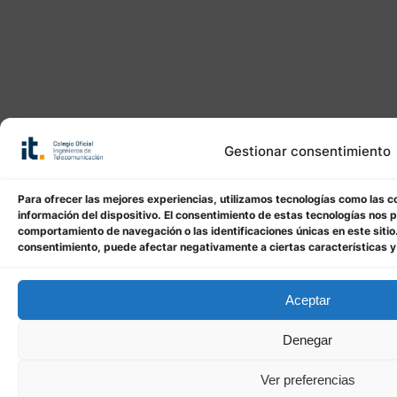
Gestionar consentimiento
Para ofrecer las mejores experiencias, utilizamos tecnologías como las c
información del dispositivo. El consentimiento de estas tecnologías nos 
comportamiento de navegación o las identificaciones únicas en este sitio. 
consentimiento, puede afectar negativamente a ciertas características y
Aceptar
Denegar
Ver preferencias