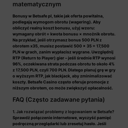
matematycznym
Bonusy w Betsafe pl, takie jak oferta powitalna,
podlegają wymogom obrotu (wagering). Aby
obliczyć realny koszt bonusu, użyj wzoru:
wymagany obrót = kwota bonusu × mnożnik obrotu.
Na przykład, jeśli otrzymasz bonus 500 PLN z
obrotem x35, musisz postawić 500 × 35 = 17,500
PLN w grach, zanim wypłacisz wygrane. Uwzględnij
RTP (Return to Player) gier – jeśli średnie RTP wynosi
96%, oczekiwana strata podczas obrotu to około 4%
z 17,500 PLN, czyli 700 PLN. Dlatego planuj grę w gry
o wyższym RTP, jak blackjack, aby zminimalizować
koszty. Betsafe Casino często oferuje promocje z
niższym obrotem, co może zwiększyć opłacalność.
FAQ (Często zadawane pytania)
1. Jak rozwiązać problemy z logowaniem w Betsafe?
Sprawdź połączenie internetowe, wyczyść pamięć
podręczną przeglądarki lub zresetuj hasło. Jeśli