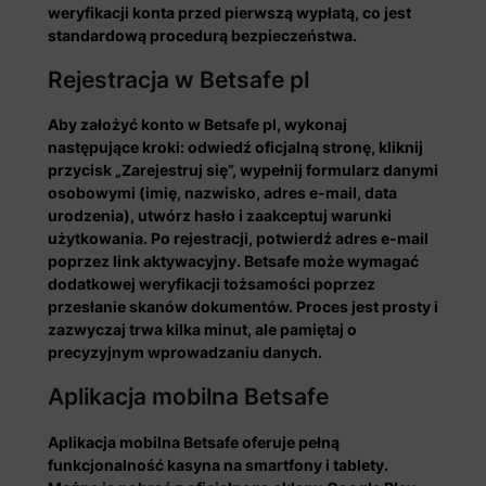
weryfikacji konta przed pierwszą wypłatą, co jest
standardową procedurą bezpieczeństwa.
Rejestracja w Betsafe pl
Aby założyć konto w Betsafe pl, wykonaj
następujące kroki: odwiedź oficjalną stronę, kliknij
przycisk „Zarejestruj się”, wypełnij formularz danymi
osobowymi (imię, nazwisko, adres e-mail, data
urodzenia), utwórz hasło i zaakceptuj warunki
użytkowania. Po rejestracji, potwierdź adres e-mail
poprzez link aktywacyjny. Betsafe może wymagać
dodatkowej weryfikacji tożsamości poprzez
przesłanie skanów dokumentów. Proces jest prosty i
zazwyczaj trwa kilka minut, ale pamiętaj o
precyzyjnym wprowadzaniu danych.
Aplikacja mobilna Betsafe
Aplikacja mobilna Betsafe oferuje pełną
funkcjonalność kasyna na smartfony i tablety.