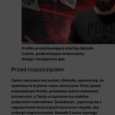
Grafika przedstawiająca interfejs Betsafe
Casino, podkreślająca nowoczesny
design i dostępność gier.
Przed rozpoczęciem
Zanim zaczniesz korzystać z Betsafe, upewnij się, że
spełniasz te kryteria: masz ukończone 18 lat, jesteś
mieszkańcem Polski, posiadasz ważny dokument
tożsamości, a Twoje urządzenie ma stabilne
połączenie internetowe. Dodatkowo, zapoznaj się z
regulaminami dotyczącymi bonusów i wypłat, aby
uniknąć nieporozumień. Betsafe Casino wymaga