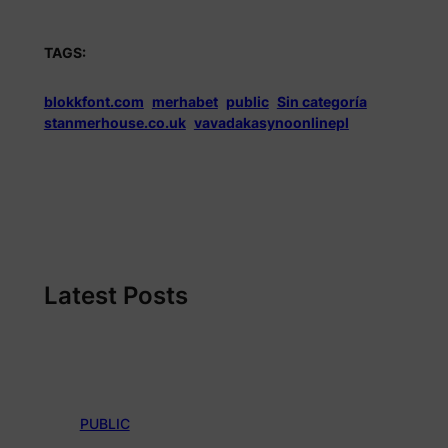
TAGS:
blokkfont.com
merhabet
public
Sin categoría
stanmerhouse.co.uk
vavadakasynoonlinepl
Latest Posts
PUBLIC