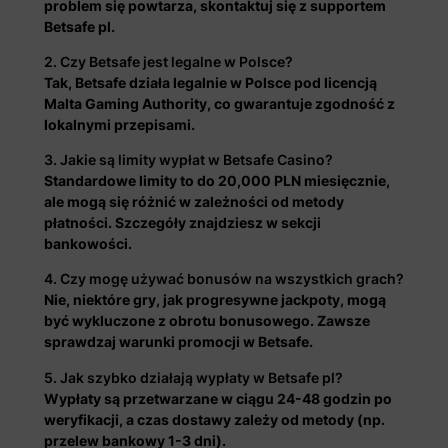
problem się powtarza, skontaktuj się z supportem
Betsafe pl.
2. Czy Betsafe jest legalne w Polsce?
Tak, Betsafe działa legalnie w Polsce pod licencją
Malta Gaming Authority, co gwarantuje zgodność z
lokalnymi przepisami.
3. Jakie są limity wypłat w Betsafe Casino?
Standardowe limity to do 20,000 PLN miesięcznie,
ale mogą się różnić w zależności od metody
płatności. Szczegóły znajdziesz w sekcji
bankowości.
4. Czy mogę używać bonusów na wszystkich grach?
Nie, niektóre gry, jak progresywne jackpoty, mogą
być wykluczone z obrotu bonusowego. Zawsze
sprawdzaj warunki promocji w Betsafe.
5. Jak szybko działają wypłaty w Betsafe pl?
Wypłaty są przetwarzane w ciągu 24-48 godzin po
weryfikacji, a czas dostawy zależy od metody (np.
przelew bankowy 1-3 dni).