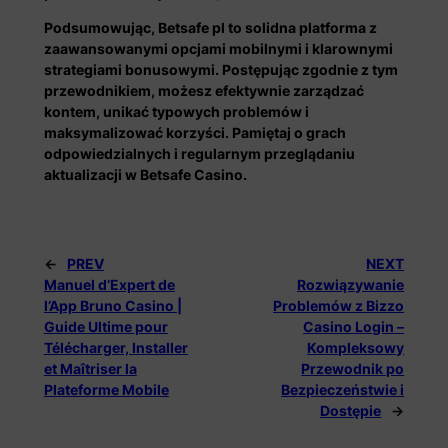
Podsumowując, Betsafe pl to solidna platforma z
zaawansowanymi opcjami mobilnymi i klarownymi
strategiami bonusowymi. Postępując zgodnie z tym
przewodnikiem, możesz efektywnie zarządzać
kontem, unikać typowych problemów i
maksymalizować korzyści. Pamiętaj o grach
odpowiedzialnych i regularnym przeglądaniu
aktualizacji w Betsafe Casino.
←
PREV
NEXT
Manuel d’Expert de
Rozwiązywanie
l’App Bruno Casino |
Problemów z Bizzo
Guide Ultime pour
Casino Login –
Télécharger, Installer
Kompleksowy
et Maîtriser la
Przewodnik po
Plateforme Mobile
Bezpieczeństwie i
Dostępie
→