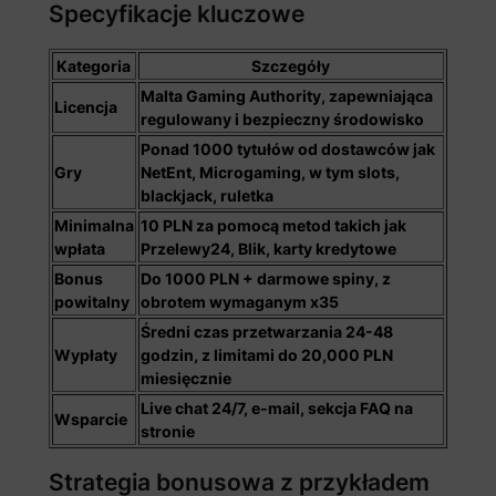
Specyfikacje kluczowe
Kategoria
Szczegóły
Malta Gaming Authority, zapewniająca
Licencja
regulowany i bezpieczny środowisko
Ponad 1000 tytułów od dostawców jak
Gry
NetEnt, Microgaming, w tym slots,
blackjack, ruletka
Minimalna
10 PLN za pomocą metod takich jak
wpłata
Przelewy24, Blik, karty kredytowe
Bonus
Do 1000 PLN + darmowe spiny, z
powitalny
obrotem wymaganym x35
Średni czas przetwarzania 24-48
Wypłaty
godzin, z limitami do 20,000 PLN
miesięcznie
Live chat 24/7, e-mail, sekcja FAQ na
Wsparcie
stronie
Strategia bonusowa z przykładem