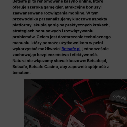
Betsafe pl to renomowane kasyno online, które
oferuje szeroką gamę gier, atrakcyjne bonusy i
zaawansowane rozwiązania mobilne. W tym
przewodniku przeanalizujemy kluczowe aspekty
platformy, skupiając się na praktycznych krokach,
strategiach bonusowych i rozwiązywaniu
problemów. Celem jest dostarczenie technicznego
manualu, który pomoże użytkownikom w pełni
wykorzystać możliwości
Betsafe pl
, jednocześnie
zachowując bezpieczeństwo i efektywność.
Naturalnie włączamy słowa kluczowe: Betsafe pl,
Betsafe, Betsafe Casino, aby zapewnić spójność z
tematem.