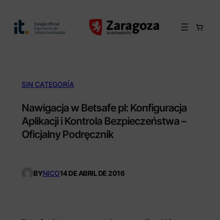
Saltar
al
contenido
SIN CATEGORÍA
Nawigacja w Betsafe pl: Konfiguracja
Aplikacji i Kontrola Bezpieczeństwa –
Oficjalny Podręcznik
BY
NICO
14 DE ABRIL DE 2016