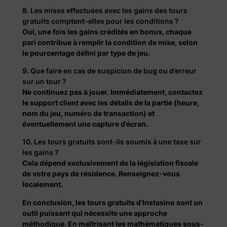
8. Les mises effectuées avec les gains des tours
gratuits comptent-elles pour les conditions ?
Oui, une fois les gains crédités en bonus, chaque
pari contribue à remplir la condition de mise, selon
le pourcentage défini par type de jeu.
9. Que faire en cas de suspicion de bug ou d’erreur
sur un tour ?
Ne continuez pas à jouer. Immédiatement, contactez
le support client avec les détails de la partie (heure,
nom du jeu, numéro de transaction) et
éventuellement une capture d’écran.
10. Les tours gratuits sont-ils soumis à une taxe sur
les gains ?
Cela dépend exclusivement de la législation fiscale
de votre pays de résidence. Renseignez-vous
localement.
En conclusion, les tours gratuits d’Instasino sont un
outil puissant qui nécessite une approche
méthodique. En maîtrisant les mathématiques sous-