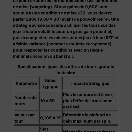
Le point critique est le multiplicateur des conditions
de mise (wagering). Si vos gains de 9,60€ sont
soumis à une condition de mise x30, vous devrez
parier 288€ (9,60 x 30) avant de pouvoir retirer. Une
stratégie avisée consiste à utiliser les tours sur des
jeux à haute volatilité pour un gros gain potentiel,
puis à compléter les mises sur des jeux à haut RTP et
à faible variance (comme la roulette européenne)
pour respecter les conditions avec un risque
minimal d’érosion du bankroll.
Spécifications types des offres de tours gratuits
Instasino
Valeur
Paramètre
Impact stratégique
typique
Plus le nombre est élevé,
Nombre de
10 à 50
plus l’effet de la variance
tours
est lissé.
Valeur par
Détermine le plafond de
0,10€ à 1€
tour
gain maximum par spin.
Slot
Nécessite d’apprendre les