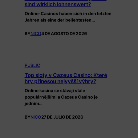
sind wirklich lohnenswert?
Online-Casinos haben sich in den letzten
Jahren als eine der beliebtesten…
BY
NICO
4 DE AGOSTO DE 2026
PUBLIC
Top sloty v Cazeus Casino: Které
hry přinesou nejvyšší výhry?
Online kasina se stávají stále
populárnějšími a Cazeus Casino je
jedním…
BY
NICO
27 DE JULIO DE 2026