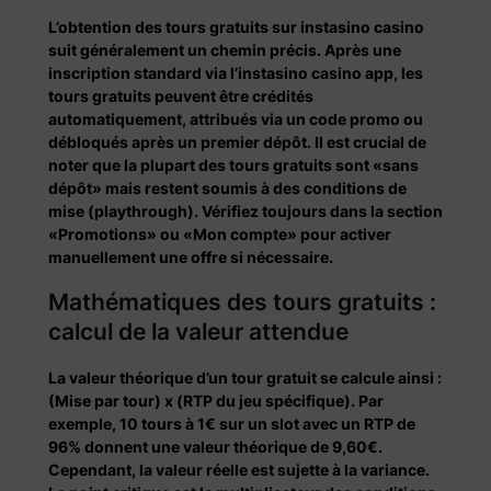
L’obtention des tours gratuits sur instasino casino
suit généralement un chemin précis. Après une
inscription standard via l’instasino casino app, les
tours gratuits peuvent être crédités
automatiquement, attribués via un code promo ou
débloqués après un premier dépôt. Il est crucial de
noter que la plupart des tours gratuits sont «sans
dépôt» mais restent soumis à des conditions de
mise (playthrough). Vérifiez toujours dans la section
«Promotions» ou «Mon compte» pour activer
manuellement une offre si nécessaire.
Mathématiques des tours gratuits :
calcul de la valeur attendue
La valeur théorique d’un tour gratuit se calcule ainsi :
(Mise par tour) x (RTP du jeu spécifique). Par
exemple, 10 tours à 1€ sur un slot avec un RTP de
96% donnent une valeur théorique de 9,60€.
Cependant, la valeur réelle est sujette à la variance.