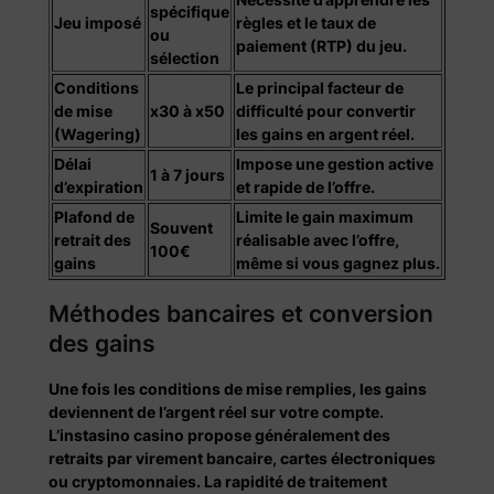
spécifique
Jeu imposé
règles et le taux de
ou
paiement (RTP) du jeu.
sélection
Conditions
Le principal facteur de
de mise
x30 à x50
difficulté pour convertir
(Wagering)
les gains en argent réel.
Délai
Impose une gestion active
1 à 7 jours
d’expiration
et rapide de l’offre.
Plafond de
Limite le gain maximum
Souvent
retrait des
réalisable avec l’offre,
100€
gains
même si vous gagnez plus.
Méthodes bancaires et conversion
des gains
Une fois les conditions de mise remplies, les gains
deviennent de l’argent réel sur votre compte.
L’instasino casino propose généralement des
retraits par virement bancaire, cartes électroniques
ou cryptomonnaies. La rapidité de traitement