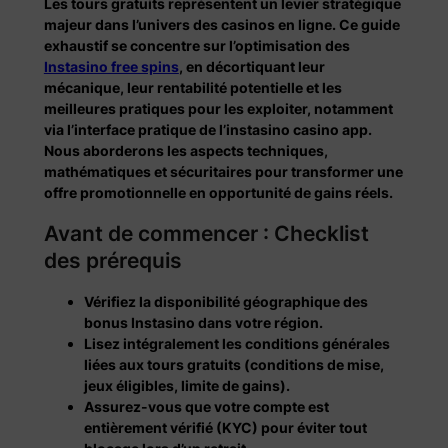
Les tours gratuits représentent un levier stratégique
majeur dans l’univers des casinos en ligne. Ce guide
exhaustif se concentre sur l’optimisation des
Instasino free spins
, en décortiquant leur
mécanique, leur rentabilité potentielle et les
meilleures pratiques pour les exploiter, notamment
via l’interface pratique de l’instasino casino app.
Nous aborderons les aspects techniques,
mathématiques et sécuritaires pour transformer une
offre promotionnelle en opportunité de gains réels.
Avant de commencer : Checklist
des prérequis
Vérifiez la disponibilité géographique des
bonus Instasino dans votre région.
Lisez intégralement les conditions générales
liées aux tours gratuits (conditions de mise,
jeux éligibles, limite de gains).
Assurez-vous que votre compte est
entièrement vérifié (KYC) pour éviter tout