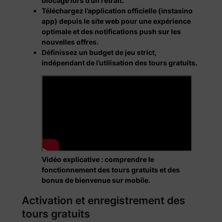
blocage lors d’un retrait.
Téléchargez l’application officielle (instasino
app) depuis le site web pour une expérience
optimale et des notifications push sur les
nouvelles offres.
Définissez un budget de jeu strict,
indépendant de l’utilisation des tours gratuits.
Vidéo explicative : comprendre le
fonctionnement des tours gratuits et des
bonus de bienvenue sur mobile.
Activation et enregistrement des
tours gratuits