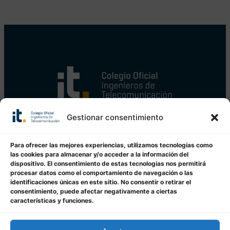
Gestionar consentimiento
LinkedIn
X
WhatsApp
Para ofrecer las mejores experiencias, utilizamos tecnologías como
las cookies para almacenar y/o acceder a la información del
dispositivo. El consentimiento de estas tecnologías nos permitirá
C/ Almagro 2, 1º Izqda
procesar datos como el comportamiento de navegación o las
identificaciones únicas en este sitio. No consentir o retirar el
28010 Madrid
consentimiento, puede afectar negativamente a ciertas
91 391 10 66
características y funciones.
coit@coit.es
Política de privacidad