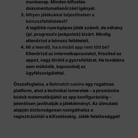
munkanap. Minden kifizetés
dokumentumellenőrzést igényel.
Milyen játékokkal teljesíthetem a
bónuszfeltételeket?
A legtöbb nyerőgépes játék számít, de néhány
(pl. progreszív jackpotok) kizárt. Mindig
ellenőrizd a bónusz feltételeit.
Mi a teendő, ha a mobil app nem tölt be?
Ellenőrizd az internetkapcsolatot, frissítsd az
appot, vagy töröld a gyorsítótárat. Ha továbbra
sem működik, kapcsolódj az
ügyfélszolgálattal.
Összefoglalva, a
Betmatch casino
egy rugalmas
platform, ahol a technikai ismeretek – a promóciós
kódok matematikájától az app konfigurációig –
jelentősen javíthatják a játékélményt. Az útmutató
alapján biztonságosan navigálhatsz a
regisztrációtól a kifizetésekig. Játék felelősséggel!