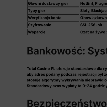
Główni dostawcy gier
NetEnt, Pragma
Typy gier
Sloty, Blackja
Weryfikacja konta
Obowiązkowa 
Szyfrowanie
SSL 256-bit
Wsparcie
Czat na żywo 2
Bankowość: Sys
Total Casino PL oferuje standardowe dla 
aby adres podany podczas rejestracji był
stosuje algorytmy wykrywania nieprawidł
Standardowy czas wypłaty to 0-24 godziny
Bezpieczeństwo 