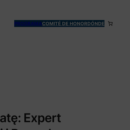
PROGRAMA
COMITÉ DE HONOR
DÓNDE
atę: Expert