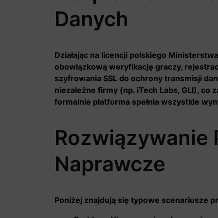
Danych
Działając na licencji polskiego Ministers
obowiązkową weryfikację graczy, rejestra
szyfrowania SSL do ochrony transmisji da
niezależne firmy (np. iTech Labs, GLI), c
formalnie platforma spełnia wszystkie wy
Rozwiązywanie P
Naprawcze
Poniżej znajdują się typowe scenariusze p