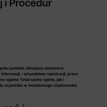
 i Procedur
rynku polskim. Niniejszy dokument,
nformacji – od podstaw rejestracji, przez
wno ogólne
Total casino opinie
, jak i
ie czytelnika w świadomego użytkownika