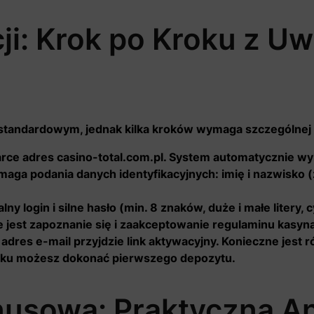
cji: Krok po Kroku z U
 standardowym, jednak kilka kroków wymaga szczególnej
rce adres casino-total.com.pl. System automatycznie wy
maga podania danych identyfikacyjnych: imię i nazwisko 
lny login i silne hasło (min. 8 znaków, duże i małe litery, c
jest zapoznanie się i zaakceptowanie regulaminu kasyna 
 adres e-mail przyjdzie link aktywacyjny. Konieczne jest
oku możesz dokonać pierwszego depozytu.
sowa: Praktyczna Ana