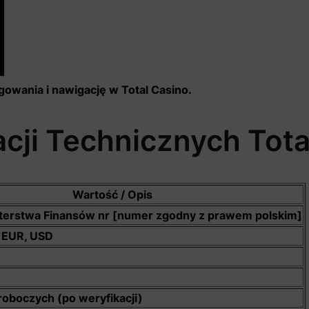
gowania i nawigację w Total Casino.
acji Technicznych Tota
Wartość / Opis
sterstwa Finansów nr [numer zgodny z prawem polskim]
 EUR, USD
roboczych (po weryfikacji)