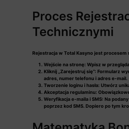
Proces Rejestra
Technicznymi
Rejestracja w Total Kasyno jest procesem
Wejście na stronę
: Wpisz w przegląda
Kliknij „Zarejestruj się”
: Formularz wy
adres, numer telefonu i adres e-mail.
Tworzenie loginu i hasła
: Utwórz unika
Akceptacja regulaminu
: Obowiązkowe 
Weryfikacja e-maila i SMS
: Na podany
poprzez kod SMS. Dopiero po tym kr
Matematyka Bonu