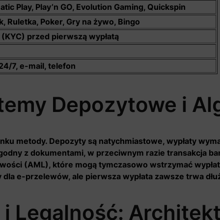
tic Play, Play’n GO, Evolution Gaming, Quickspin
ck, Ruletka, Poker, Gry na żywo, Bingo
(KYC) przed pierwszą wypłatą
4/7, e-mail, telefon
temy Depozytowe i Al
rynku metody. Depozyty są natychmiastowe, wypłaty wymag
 zgodny z dokumentami, w przeciwnym razie transakcja 
owości (AML), które mogą tymczasowo wstrzymać wypłatę
 dla e-przelewów, ale pierwsza wypłata zawsze trwa dł
i Legalność: Architek