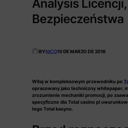
Analysis Licencj
Bezpieczeństwa
BY
NICO
10 DE MARZO DE 2016
Witaj w kompleksowym przewodniku po
T
opracowany jako techniczny whitepaper, ma
zrozumienie mechaniki promocji, po zaaw
specyficzne dla
Total casino pl
uwarunkowan
tego
Total kasyno
.