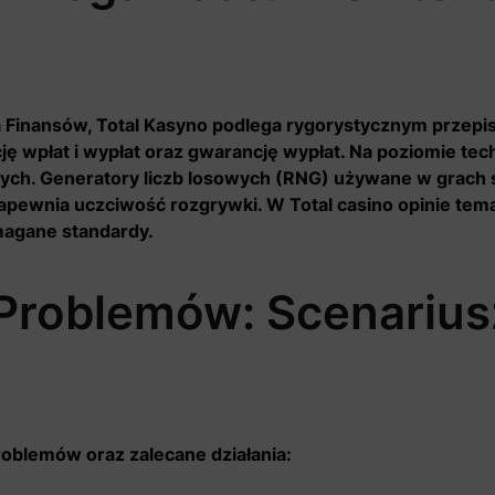
twa Finansów, Total Kasyno podlega rygorystycznym prze
cję wpłat i wypłat oraz gwarancję wypłat. Na poziomie
nych. Generatory liczb losowych (RNG) używane w grach 
o zapewnia uczciwość rozgrywki. W
Total casino opinie
tema
magane standardy.
roblemów: Scenariusz
roblemów oraz zalecane działania: