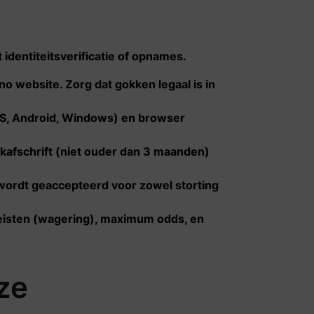
 identiteitsverificatie of opnames.
no website. Zorg dat gokken legaal is in
iOS, Android, Windows) en browser
nkafschrift (niet ouder dan 3 maanden)
 wordt geaccepteerd voor zowel storting
isten (wagering), maximum odds, en
ze