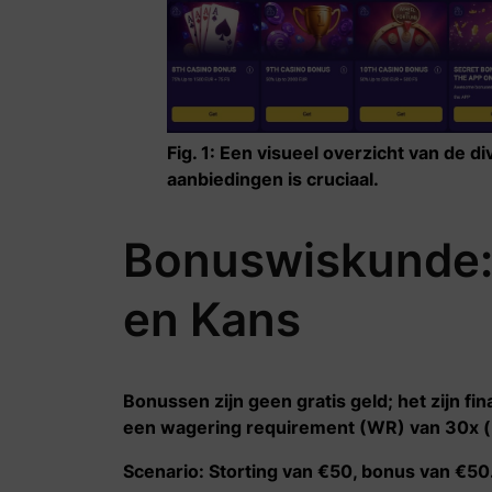
Fig. 1: Een visueel overzicht van de 
aanbiedingen is cruciaal.
Bonuswiskunde: 
en Kans
Bonussen zijn geen gratis geld; het zijn 
een wagering requirement (WR) van 30x (b
Scenario:
Storting van €50, bonus van €50