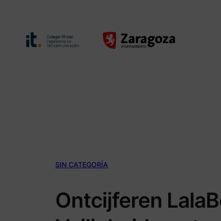
Saltar
al
contenido
SIN CATEGORÍA
Ontcijferen Lala