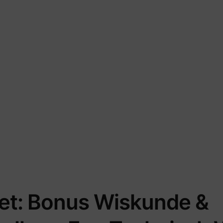
Bet: Bonus Wiskunde &