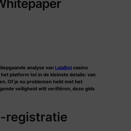
 Whitepaper
e diepgaande analyse van
LalaBet
casino
t platform tot in de kleinste details: van
en. Of je nu problemen hebt met het
ende veiligheid wilt verifiëren, deze gids
-registratie