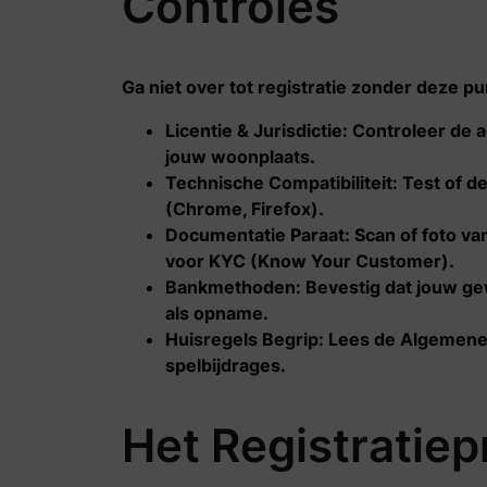
Controles
Ga niet over tot registratie zonder deze pu
Licentie & Jurisdictie:
Controleer de ac
jouw woonplaats.
Technische Compatibiliteit:
Test of de
(Chrome, Firefox).
Documentatie Paraat:
Scan of foto va
voor KYC (Know Your Customer).
Bankmethoden:
Bevestig dat jouw ge
als opname.
Huisregels Begrip:
Lees de Algemene 
spelbijdrages.
Het Registratie