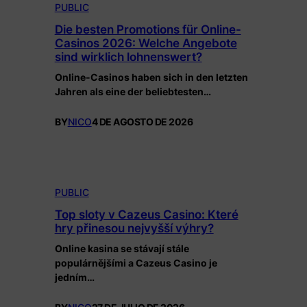
PUBLIC
Die besten Promotions für Online-
Casinos 2026: Welche Angebote
sind wirklich lohnenswert?
Online-Casinos haben sich in den letzten
Jahren als eine der beliebtesten…
BY
NICO
4 DE AGOSTO DE 2026
PUBLIC
Top sloty v Cazeus Casino: Které
hry přinesou nejvyšší výhry?
Online kasina se stávají stále
populárnějšími a Cazeus Casino je
jedním…