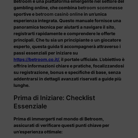
Betroom è una piattaforma emergente nel settore del
gambling online, che combina
betroom scommesse
sportive e
betroom casinò online
in un’unica
esperienza integrata. Questo manuale fornisce una
panoramica tecnica per aiutarti a navigare il sito,
registrarti rapidamente e comprendere le offerte
principali. Che tu sia un principiante o un giocatore
esperto, questa guida ti accompagnerà attraverso i
passi essenziali per iniziare su
https://betroom.co.it/
, il portale ufficiale. L’obiettivo è
offrire informazioni chiare e pratiche, focalizzandosi
su registrazione, bonus e specifiche di base, senza
addentrarsi in dettagli avanzati riservati a guide più
lunghe.
Prima di Iniziare: Checklist
Essenziale
Prima di immergerti nel mondo di Betroom,
assicurati di verificare questi punti chiave per
un’esperienza ottimale: