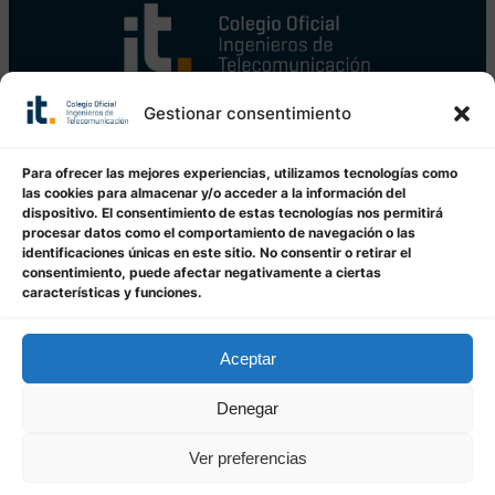
Gestionar consentimiento
LinkedIn
X
WhatsApp
Para ofrecer las mejores experiencias, utilizamos tecnologías como
las cookies para almacenar y/o acceder a la información del
dispositivo. El consentimiento de estas tecnologías nos permitirá
C/ Almagro 2, 1º Izqda
procesar datos como el comportamiento de navegación o las
identificaciones únicas en este sitio. No consentir o retirar el
28010 Madrid
consentimiento, puede afectar negativamente a ciertas
91 391 10 66
características y funciones.
coit@coit.es
Política de privacidad
Aceptar
Aviso legal
Denegar
2025 © Colegio Oficial de Ingenieros de
Telecomunicación
Ver preferencias