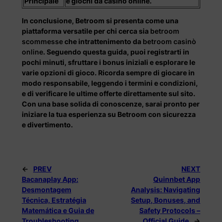
Principale
e giochi da casinò online.
In conclusione, Betroom si presenta come una
piattaforma versatile per chi cerca sia
betroom
scommesse
che intrattenimento da
betroom casinò
online
. Seguendo questa guida, puoi registrarti in
pochi minuti, sfruttare i bonus iniziali e esplorare le
varie opzioni di gioco. Ricorda sempre di giocare in
modo responsabile, leggendo i termini e condizioni,
e di verificare le ultime offerte direttamente sul sito.
Con una base solida di conoscenze, sarai pronto per
iniziare la tua esperienza su Betroom con sicurezza
e divertimento.
←
PREV
NEXT
Bacanaplay App:
Quinnbet App
Desmontagem
Analysis: Navigating
Técnica, Estratégia
Setup, Bonuses, and
Matemática e Guia de
Safety Protocols –
Troubleshooting
Official Guide
→