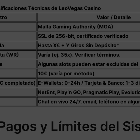
ificaciones Técnicas de LeoVegas Casino
tro
Valor / Detalle
Malta Gaming Authority (MGA)
SSL de 256-bit, certificado verificado
da
Hasta X€ + Y Giros Sin Depósito*
sta (WR)
Varía (ej. 35x). Verificar términos.
s
Algunas slots pueden estar excluidas del
10€ (varía por método)
C completado)
E-Wallets: 0-24h / Tarjeta & Banco: 1-3 dí
NetEnt, Play’n GO, Pragmatic Play, Evolut
Chat en vivo 24/7, email, teléfono en algu
Pagos y Límites del S