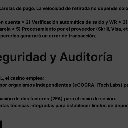
arelas de pago. La velocidad de retirada no depende solo 
 en cuenta > 2) Verificación automática de saldo y WR > 3)
sarela > 5) Procesamiento por el proveedor (Skrill, Visa, e
superarlos generará un error de transacción.
guridad y Auditoría
L, el casino emplea:
or organismos independientes (eCOGRA, iTech Labs) para 
ción de dos factores (2FA) para el inicio de sesión.
as técnicas integradas para establecer límites de depósi