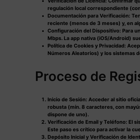
Verificación de Licencia:
Confirmar que
regulación local correspondiente (c
Documentación para Verificación:
Ten
reciente (menos de 3 meses) y, en al
Configuración del Dispositivo:
Para un
Mbps. La app nativa (iOS/Android) su
Política de Cookies y Privacidad:
Acept
Números Aleatorios) y los sistemas d
Proceso de Regis
Inicio de Sesión:
Acceder al sitio ofici
robusta (mín. 8 caracteres, con mayú
dispone de uno).
Verificación de Email y Teléfono:
El s
Este paso es crítico para activar la cu
Depósito Inicial y Verificación de Iden