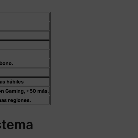
 bono.
as hábiles
ion Gaming, +50 más.
nas regiones.
istema