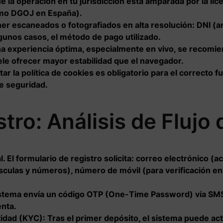
 la operación en tu jurisdicción está amparada por la li
omo DGOJ en España).
er escaneados o fotografiados en alta resolución: DNI (am
gunos casos, el método de pago utilizado.
a experiencia óptima, especialmente en vivo, se recomi
ele ofrecer mayor estabilidad que el navegador.
ar la política de cookies es obligatorio para el correcto
e seguridad.
tro: Análisis de Flujo
al. El formulario de registro solicita: correo electrónico 
sculas y números), número de móvil (para verificación en
istema envía un código OTP (One-Time Password) vía SMS 
enta.
tidad (KYC):
Tras el primer depósito, el sistema puede ac