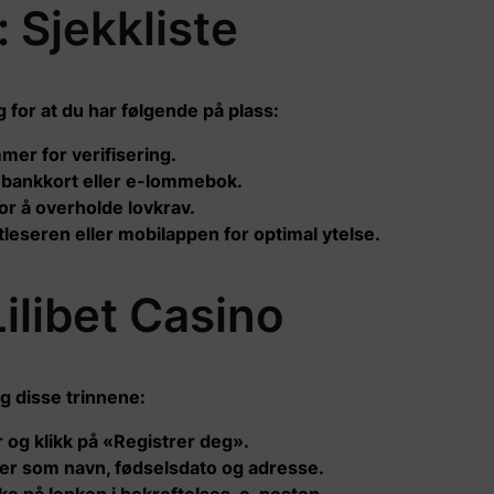
 Sjekkliste
g for at du har følgende på plass:
er for verifisering.
. bankkort eller e-lommebok.
for å overholde lovkrav.
leseren eller mobilappen for optimal ytelse.
Lilibet Casino
ølg disse trinnene:
 og klikk på «Registrer deg».
jer som navn, fødselsdato og adresse.