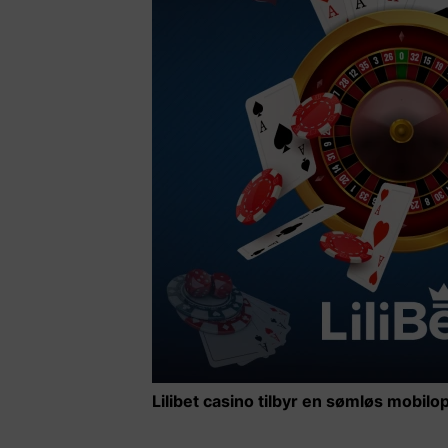
Lilibet casino tilbyr en sømløs mobil