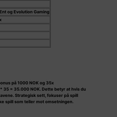
etEnt og Evolution Gaming
x
stbonus på 1000 NOK og 35x
* 35 = 35.000 NOK. Dette betyr at hvis du
ene. Strategisk sett, fokuser på spill
ke spill som teller mot omsetningen.