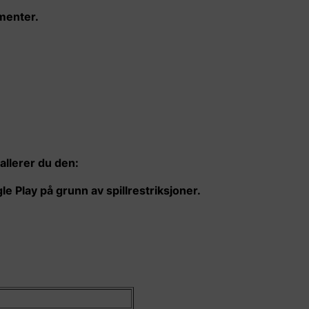
menter.
stallerer du den:
e Play på grunn av spillrestriksjoner.