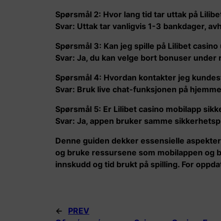
Spørsmål 2: Hvor lang tid tar uttak på Lilib
Svar: Uttak tar vanligvis 1-3 bankdager, av
Spørsmål 3: Kan jeg spille på Lilibet casin
Svar: Ja, du kan velge bort bonuser under r
Spørsmål 4: Hvordan kontakter jeg kundestø
Svar: Bruk live chat-funksjonen på hjemmes
Spørsmål 5: Er Lilibet casino mobilapp sikk
Svar: Ja, appen bruker samme sikkerhetspro
Denne guiden dekker essensielle aspekte
og bruke ressursene som mobilappen og bon
innskudd og tid brukt på spilling. For oppd
←
PREV