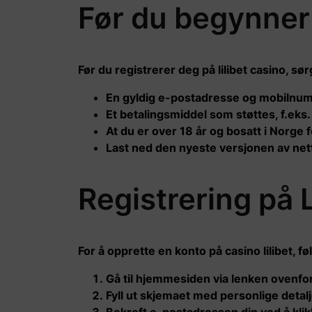
Før du begynner:
Før du registrerer deg på
lilibet casino
, sør
En gyldig e-postadresse og mobilnumm
Et betalingsmiddel som støttes, f.eks
At du er over 18 år og bosatt i Norge 
Last ned den nyeste versjonen av nett
Registrering på 
For å opprette en konto på
casino lilibet
, f
Gå til hjemmesiden via lenken ovenfor
Fyll ut skjemaet med personlige detal