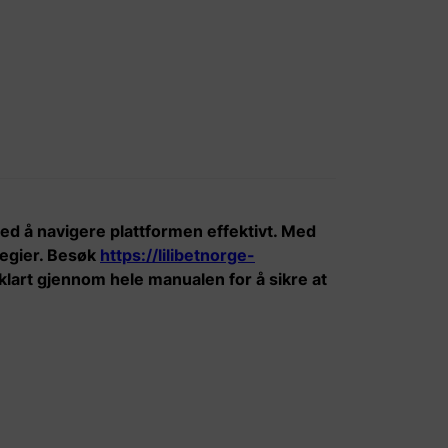
 med å navigere plattformen effektivt. Med
tegier. Besøk
https://lilibetnorge-
orklart gjennom hele manualen for å sikre at