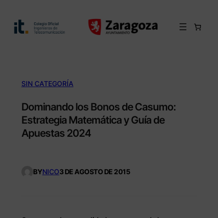
Saltar
al
contenido
SIN CATEGORÍA
Dominando los Bonos de Casumo:
Estrategia Matemática y Guía de
Apuestas 2024
BY
NICO
3 DE AGOSTO DE 2015