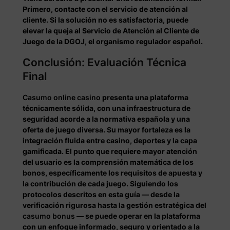
Primero, contacte con el servicio de atención al
cliente. Si la solución no es satisfactoria, puede
elevar la queja al Servicio de Atención al Cliente de
Juego de la DGOJ, el organismo regulador español.
Conclusión: Evaluación Técnica
Final
Casumo online casino
presenta una plataforma
técnicamente sólida, con una infraestructura de
seguridad acorde a la normativa española y una
oferta de juego diversa. Su mayor fortaleza es la
integración fluida entre casino, deportes y la capa
gamificada. El punto que requiere mayor atención
del usuario es la comprensión matemática de los
bonos, específicamente los requisitos de apuesta y
la contribución de cada juego. Siguiendo los
protocolos descritos en esta guía — desde la
verificación rigurosa hasta la gestión estratégica del
casumo bonus
— se puede operar en la plataforma
con un enfoque informado, seguro y orientado a la