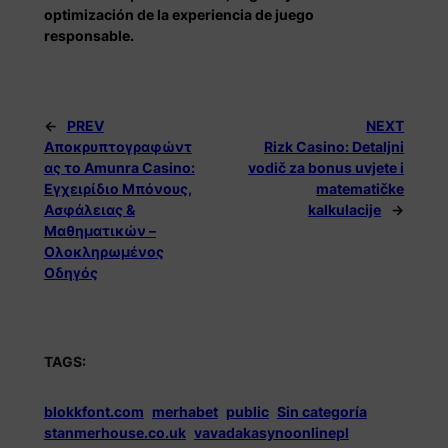
optimización de la experiencia de juego
responsable.
←
PREV
NEXT
Αποκρυπτογραφώντ
Rizk Casino: Detaljni
ας το Amunra Casino:
vodič za bonus uvjete i
Εγχειρίδιο Μπόνους,
matematičke
Ασφάλειας &
kalkulacije
→
Μαθηματικών –
Ολοκληρωμένος
Οδηγός
TAGS:
blokkfont.com
merhabet
public
Sin categoría
stanmerhouse.co.uk
vavadakasynoonlinepl