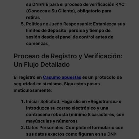
su DNI/NIE para el proceso de verificación KYC
(Conozca a Su Cliente), obligatorio para
retirar.
Política de Juego Responsable:
Establezca sus
límites de depósito, pérdida y tiempo de
sesión desde el panel de control antes de
comenzar.
Proceso de Registro y Verificación:
Un Flujo Detallado
El registro en
Casumo apuestas
es un protocolo de
seguridad en sí mismo. Siga estos pasos
meticulosamente:
Iniciar Solicitud:
Haga clic en «Registrarse» e
introduzca su correo electrónico y una
contraseña robusta (mínimo 8 caracteres, con
mayúsculas y números).
Datos Personales:
Complete el formulario con
sus datos exactos como figuran en su DNI: