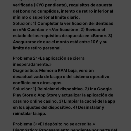
verificada (KYC pendiente), requisitos de apuesta
del bono no cumplidos, intento de retiro inferior al
mínimo o superior al límite diario.
Solución:
1) Completar la verificación de identidad
en «Mi Cuenta» > «Verificación». 2) Revisar el
estado de los requisitos de apuesta en «Bono». 3)
Asegurarse de que el monto está entre 10€ y su
límite de retiro personal.
Problema 2: «La aplicación se cierra
inesperadamente.»
Diagnóstico:
Memoria RAM baja, versión
desactualizada de la app o del sistema operativo,
conflicto con otras apps.
Solución:
1) Reiniciar el dispositivo. 2) Ir a Google
Play Store o App Store y actualizar la aplicación de
casumo online casino
. 3) Limpiar la caché de la app
en los ajustes del dispositivo. 4) Desinstalar y
reinstalar la app.
Problema 3: «El depósito no se acredita.»
Diagnóstico:
Procesamiento pendiente por parte del