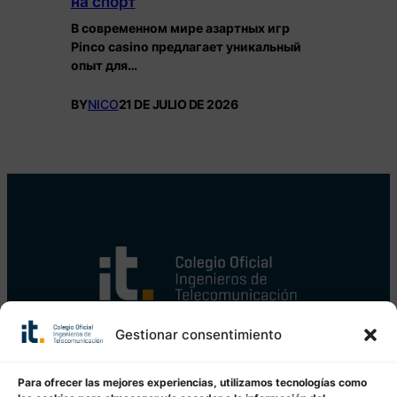
на спорт
В современном мире азартных игр
Pinco casino предлагает уникальный
опыт для…
BY
NICO
21 DE JULIO DE 2026
Gestionar consentimiento
LinkedIn
X
WhatsApp
Para ofrecer las mejores experiencias, utilizamos tecnologías como