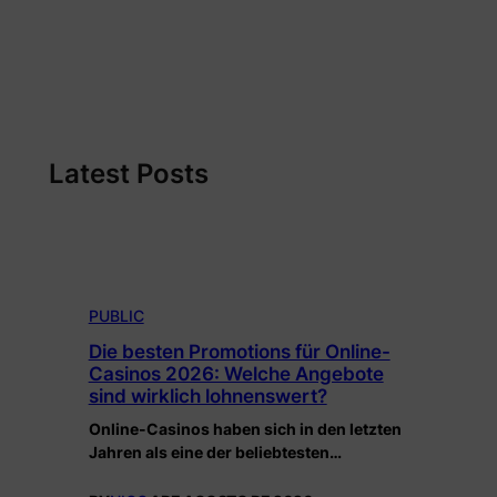
Latest Posts
PUBLIC
Die besten Promotions für Online-
Casinos 2026: Welche Angebote
sind wirklich lohnenswert?
Online-Casinos haben sich in den letzten
Jahren als eine der beliebtesten…