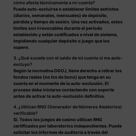
cómo afecta técnicamente a mi cuenta?
Puede auto-excluirse o establecer límites estrictos
(diarios, semanales, mensuales) de depósito,
pérdida y tiempo de sesión. Una vez activados, estos
límites son irrevocables durante el período
establecido y están codificados a nivel de sistema,
impidiendo cualquier depósito o juego que los
supere.
3. ¿Qué sucede con el saldo de mi cuenta si me auto-
excluyo?
Según la normativa DGOJ, tiene derecho a retirar los
fondos reales (no los de bono) que tenga en su
cuenta en el momento de la auto-exclusión. El
proceso debe iniciarse contactando con soporte
antes de activar la auto-exclusión definitiva.
4. ¿Utilizan RNG (Generador de Números Aleatorios)
verificable?
Sí. Todos los juegos de casino utilizan RNG
certificados por laboratorios independientes. Puede
solicitar los informes de auditoría a través del