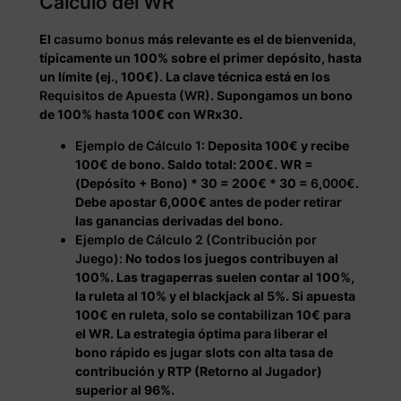
Cálculo del WR
El
casumo bonus
más relevante es el de bienvenida,
típicamente un 100% sobre el primer depósito, hasta
un límite (ej., 100€). La clave técnica está en los
Requisitos de Apuesta (WR)
. Supongamos un bono
de 100% hasta 100€ con WRx30.
Ejemplo de Cálculo 1:
Deposita 100€ y recibe
100€ de bono. Saldo total: 200€. WR =
(Depósito + Bono) * 30 = 200€ * 30 =
6,000€
.
Debe apostar 6,000€ antes de poder retirar
las ganancias derivadas del bono.
Ejemplo de Cálculo 2 (Contribución por
Juego):
No todos los juegos contribuyen al
100%. Las tragaperras suelen contar al 100%,
la ruleta al 10% y el blackjack al 5%. Si apuesta
100€ en ruleta, solo se contabilizan 10€ para
el WR. La estrategia óptima para liberar el
bono rápido es jugar slots con alta tasa de
contribución y RTP (Retorno al Jugador)
superior al 96%.