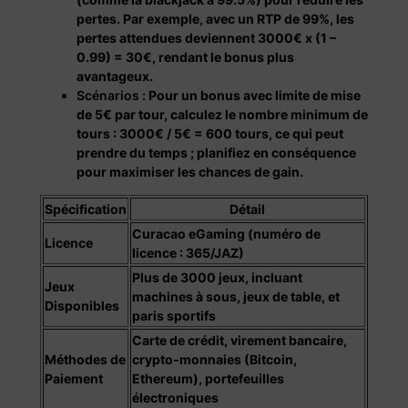
pertes. Par exemple, avec un RTP de 99%, les
pertes attendues deviennent 3000€ x (1 –
0.99) = 30€, rendant le bonus plus
avantageux.
Scénarios :
Pour un bonus avec limite de mise
de 5€ par tour, calculez le nombre minimum de
tours : 3000€ / 5€ = 600 tours, ce qui peut
prendre du temps ; planifiez en conséquence
pour maximiser les chances de gain.
Spécification
Détail
Curacao eGaming (numéro de
Licence
licence : 365/JAZ)
Plus de 3000 jeux, incluant
Jeux
machines à sous, jeux de table, et
Disponibles
paris sportifs
Carte de crédit, virement bancaire,
Méthodes de
crypto-monnaies (Bitcoin,
Paiement
Ethereum), portefeuilles
électroniques