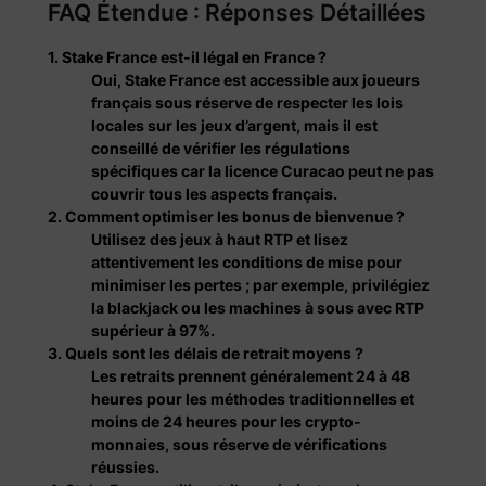
FAQ Étendue : Réponses Détaillées
1. Stake France est-il légal en France ?
Oui, Stake France est accessible aux joueurs
français sous réserve de respecter les lois
locales sur les jeux d’argent, mais il est
conseillé de vérifier les régulations
spécifiques car la licence Curacao peut ne pas
couvrir tous les aspects français.
2. Comment optimiser les bonus de bienvenue ?
Utilisez des jeux à haut RTP et lisez
attentivement les conditions de mise pour
minimiser les pertes ; par exemple, privilégiez
la blackjack ou les machines à sous avec RTP
supérieur à 97%.
3. Quels sont les délais de retrait moyens ?
Les retraits prennent généralement 24 à 48
heures pour les méthodes traditionnelles et
moins de 24 heures pour les crypto-
monnaies, sous réserve de vérifications
réussies.