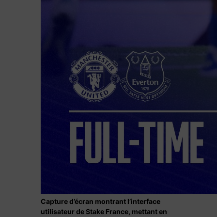
Capture d’écran montrant l’interface
utilisateur de Stake France, mettant en