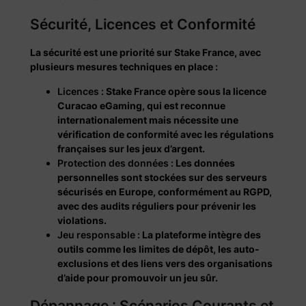
Sécurité, Licences et Conformité
La sécurité est une priorité sur Stake France, avec
plusieurs mesures techniques en place :
Licences :
Stake France opère sous la licence
Curacao eGaming, qui est reconnue
internationalement mais nécessite une
vérification de conformité avec les régulations
françaises sur les jeux d’argent.
Protection des données :
Les données
personnelles sont stockées sur des serveurs
sécurisés en Europe, conformément au RGPD,
avec des audits réguliers pour prévenir les
violations.
Jeu responsable :
La plateforme intègre des
outils comme les limites de dépôt, les auto-
exclusions et des liens vers des organisations
d’aide pour promouvoir un jeu sûr.
Dépannage : Scénarios Courants et