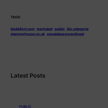
TAGS:
blokkfont.com
merhabet
public
Sin categoría
stanmerhouse.co.uk
vavadakasynoonlinepl
Latest Posts
PUBLIC