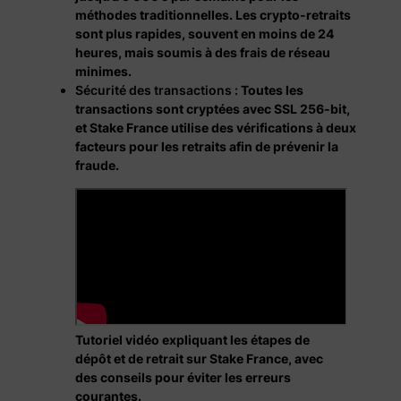
méthodes traditionnelles. Les crypto-retraits
sont plus rapides, souvent en moins de 24
heures, mais soumis à des frais de réseau
minimes.
Sécurité des transactions :
Toutes les
transactions sont cryptées avec SSL 256-bit,
et Stake France utilise des vérifications à deux
facteurs pour les retraits afin de prévenir la
fraude.
Tutoriel vidéo expliquant les étapes de
dépôt et de retrait sur Stake France, avec
des conseils pour éviter les erreurs
courantes.