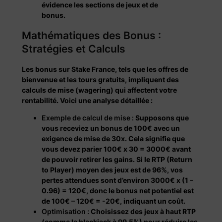
évidence les sections de jeux et de
bonus.
Mathématiques des Bonus :
Stratégies et Calculs
Les bonus sur Stake France, tels que les offres de
bienvenue et les tours gratuits, impliquent des
calculs de mise (wagering) qui affectent votre
rentabilité. Voici une analyse détaillée :
Exemple de calcul de mise :
Supposons que
vous receviez un bonus de 100€ avec un
exigence de mise de 30x. Cela signifie que
vous devez parier 100€ x 30 = 3000€ avant
de pouvoir retirer les gains. Si le RTP (Return
to Player) moyen des jeux est de 96%, vos
pertes attendues sont d’environ 3000€ x (1 –
0.96) = 120€, donc le bonus net potentiel est
de 100€ – 120€ = -20€, indiquant un coût.
Optimisation :
Choisissez des jeux à haut RTP
(comme la blackjack à 99.5%) pour réduire les