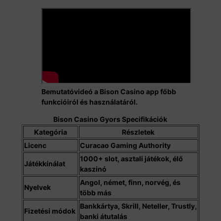
Bemutatóvideó a Bison Casino app főbb
funkcióiról és használatáról.
Bison Casino Gyors Specifikációk
Kategória
Részletek
Licenc
Curacao Gaming Authority
1000+ slot, asztali játékok, élő
Játékkínálat
kaszinó
Angol, német, finn, norvég, és
Nyelvek
több más
Bankkártya, Skrill, Neteller, Trustly,
Fizetési módok
banki átutalás