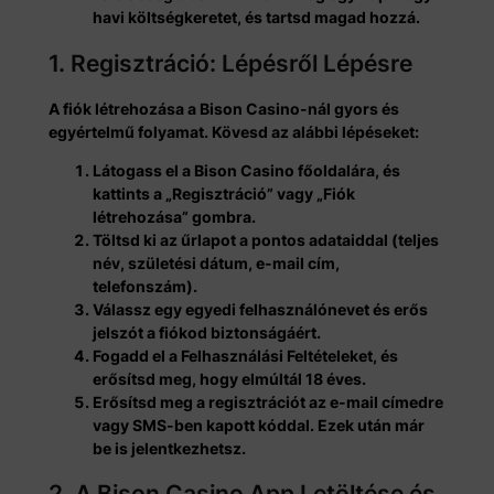
havi költségkeretet, és tartsd magad hozzá.
1. Regisztráció: Lépésről Lépésre
A fiók létrehozása a Bison Casino-nál gyors és
egyértelmű folyamat. Kövesd az alábbi lépéseket:
Látogass el a Bison Casino főoldalára, és
kattints a „Regisztráció” vagy „Fiók
létrehozása” gombra.
Töltsd ki az űrlapot a pontos adataiddal (teljes
név, születési dátum, e-mail cím,
telefonszám).
Válassz egy egyedi felhasználónevet és erős
jelszót a fiókod biztonságáért.
Fogadd el a Felhasználási Feltételeket, és
erősítsd meg, hogy elmúltál 18 éves.
Erősítsd meg a regisztrációt az e-mail címedre
vagy SMS-ben kapott kóddal. Ezek után már
be is jelentkezhetsz.
2. A Bison Casino App Letöltése és