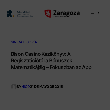
Saltar
al
contenido
SIN CATEGORÍA
Bison Casino Kézikönyv: A
Regisztrációtól a Bónuszok
Matematikájáig – Fókuszban az App
BY
NICO
21 DE MAYO DE 2015