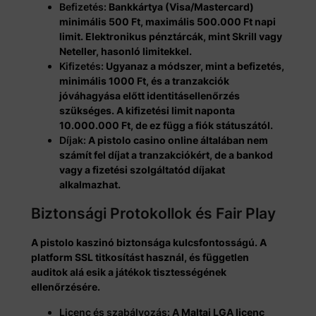
Befizetés:
Bankkártya (Visa/Mastercard)
minimális 500 Ft, maximális 500.000 Ft napi
limit. Elektronikus pénztárcák, mint Skrill vagy
Neteller, hasonló limitekkel.
Kifizetés:
Ugyanaz a módszer, mint a befizetés,
minimális 1000 Ft, és a tranzakciók
jóváhagyása előtt identitásellenőrzés
szükséges. A kifizetési limit naponta
10.000.000 Ft, de ez függ a fiók státuszától.
Díjak:
A pistolo casino online általában nem
számít fel díjat a tranzakciókért, de a bankod
vagy a fizetési szolgáltatód díjakat
alkalmazhat.
Biztonsági Protokollok és Fair Play
A pistolo kaszinó biztonsága kulcsfontosságú. A
platform SSL titkosítást használ, és független
auditok alá esik a játékok tisztességének
ellenőrzésére.
Licenc és szabályozás:
A Maltai LGA licenc