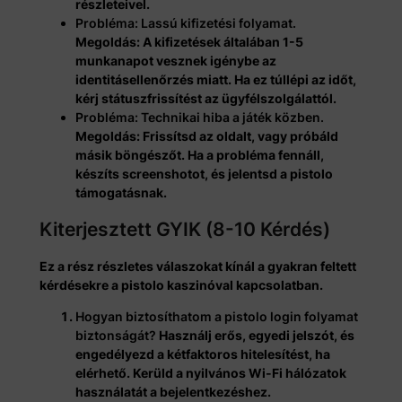
részleteivel.
Probléma: Lassú kifizetési folyamat.
Megoldás: A kifizetések általában 1-5
munkanapot vesznek igénybe az
identitásellenőrzés miatt. Ha ez túllépi az időt,
kérj státuszfrissítést az ügyfélszolgálattól.
Probléma: Technikai hiba a játék közben.
Megoldás: Frissítsd az oldalt, vagy próbáld
másik böngészőt. Ha a probléma fennáll,
készíts screenshotot, és jelentsd a pistolo
támogatásnak.
Kiterjesztett GYIK (8-10 Kérdés)
Ez a rész részletes válaszokat kínál a gyakran feltett
kérdésekre a pistolo kaszinóval kapcsolatban.
Hogyan biztosíthatom a pistolo login folyamat
biztonságát?
Használj erős, egyedi jelszót, és
engedélyezd a kétfaktoros hitelesítést, ha
elérhető. Kerüld a nyilvános Wi-Fi hálózatok
használatát a bejelentkezéshez.