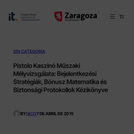
Saltar
al
contenido
SIN CATEGORÍA
Pistolo Kaszinó Műszaki
Mélyvizsgálata: Bejelentkezési
Stratégiák, Bónusz Matematika és
Biztonsági Protokollok Kézikönyve
BY
NICO
7 DE ABRIL DE 2015