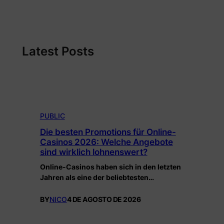
Latest Posts
PUBLIC
Die besten Promotions für Online-
Casinos 2026: Welche Angebote
sind wirklich lohnenswert?
Online-Casinos haben sich in den letzten
Jahren als eine der beliebtesten…
BY
NICO
4 DE AGOSTO DE 2026