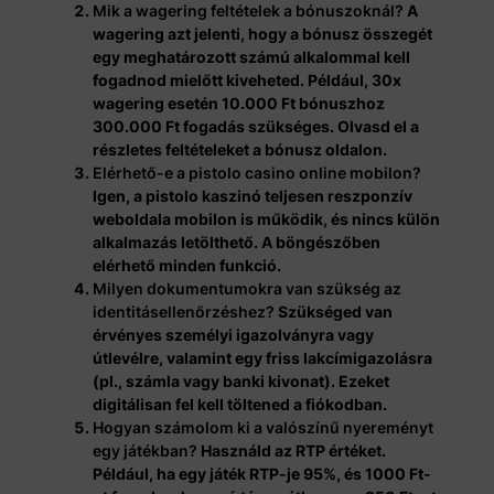
Mik a wagering feltételek a bónuszoknál?
A
wagering azt jelenti, hogy a bónusz összegét
egy meghatározott számú alkalommal kell
fogadnod mielőtt kiveheted. Például, 30x
wagering esetén 10.000 Ft bónuszhoz
300.000 Ft fogadás szükséges. Olvasd el a
részletes feltételeket a bónusz oldalon.
Elérhető-e a pistolo casino online mobilon?
Igen, a pistolo kaszinó teljesen reszponzív
weboldala mobilon is működik, és nincs külön
alkalmazás letölthető. A böngészőben
elérhető minden funkció.
Milyen dokumentumokra van szükség az
identitásellenőrzéshez?
Szükséged van
érvényes személyi igazolványra vagy
útlevélre, valamint egy friss lakcímigazolásra
(pl., számla vagy banki kivonat). Ezeket
digitálisan fel kell töltened a fiókodban.
Hogyan számolom ki a valószínű nyereményt
egy játékban?
Használd az RTP értéket.
Például, ha egy játék RTP-je 95%, és 1000 Ft-