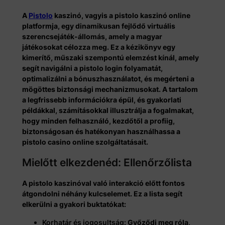
A
Pistolo
kaszinó, vagyis a pistolo kaszinó online
platformja, egy dinamikusan fejlődő virtuális
szerencsejáték-állomás, amely a magyar
játékosokat célozza meg. Ez a kézikönyv egy
kimerítő, műszaki szempontú elemzést kínál, amely
segít navigálni a pistolo login folyamatát,
optimalizálni a bónuszhasználatot, és megérteni a
mögöttes biztonsági mechanizmusokat. A tartalom
a legfrissebb információkra épül, és gyakorlati
példákkal, számításokkal illusztrálja a fogalmakat,
hogy minden felhasználó, kezdőtől a profiig,
biztonságosan és hatékonyan használhassa a
pistolo casino online szolgáltatásait.
Mielőtt elkezdenéd: Ellenőrzőlista
A pistolo kaszinóval való interakció előtt fontos
átgondolni néhány kulcselemet. Ez a lista segít
elkerülni a gyakori buktatókat:
Korhatár és jogosultság:
Győződj meg róla,