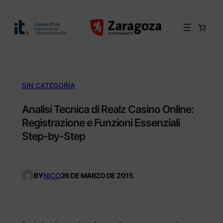
Saltar
al
contenido
SIN CATEGORÍA
Analisi Tecnica di Realz Casino Online:
Registrazione e Funzioni Essenziali
Step-by-Step
BY
NICO
26 DE MARZO DE 2015