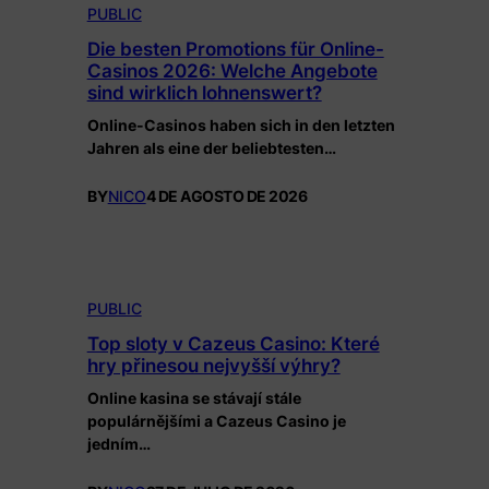
PUBLIC
Die besten Promotions für Online-
Casinos 2026: Welche Angebote
sind wirklich lohnenswert?
Online-Casinos haben sich in den letzten
Jahren als eine der beliebtesten…
BY
NICO
4 DE AGOSTO DE 2026
PUBLIC
Top sloty v Cazeus Casino: Které
hry přinesou nejvyšší výhry?
Online kasina se stávají stále
populárnějšími a Cazeus Casino je
jedním…