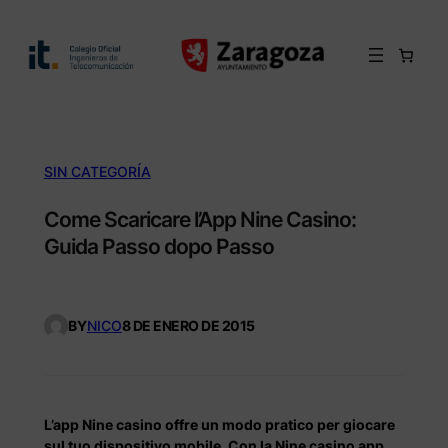
Saltar
al
contenido
SIN CATEGORÍA
Come Scaricare l’App Nine Casino:
Guida Passo dopo Passo
BY
NICO
8 DE ENERO DE 2015
L’app Nine casino offre un modo pratico per giocare
sul tuo dispositivo mobile. Con la Nine casino app,