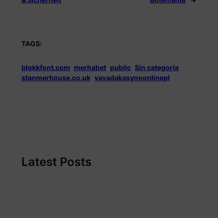
TAGS:
blokkfont.com
merhabet
public
Sin categoría
stanmerhouse.co.uk
vavadakasynoonlinepl
Latest Posts