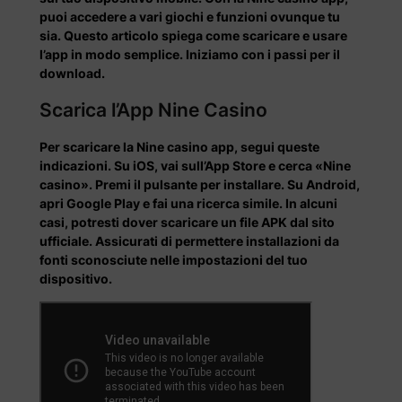
puoi accedere a vari giochi e funzioni ovunque tu
sia. Questo articolo spiega come scaricare e usare
l’app in modo semplice. Iniziamo con i passi per il
download.
Scarica l’App Nine Casino
Per scaricare la Nine casino app, segui queste
indicazioni. Su iOS, vai sull’App Store e cerca «Nine
casino». Premi il pulsante per installare. Su Android,
apri Google Play e fai una ricerca simile. In alcuni
casi, potresti dover scaricare un file APK dal sito
ufficiale. Assicurati di permettere installazioni da
fonti sconosciute nelle impostazioni del tuo
dispositivo.