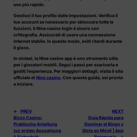
uso più rapido.
Gestisci il tuo profilo dalle impostazioni. Verifica il
tuo account se necessario per sbloccare tutte le
funzioni. Il Nine casino login è sicuro con
crittografia. Assicurati di usare una connessione
internet stabile. In questo modo, eviti ritardi durante
il gioco.
In sintesi, la Nine casino app è uno strumento utile
per i giocatori mobili. Segui i passi per scaricarla e
goditi l’esperienza. Per maggiori dettagli, visita il sito
ufficiale di
Nine casino
. Con questa guida, sei pronto
a iniziare.
←
PREV
NEXT
Bizzo Casino:
Guía Rápida para
Praktische Anleitung
Dominar el Bingo y
zur ersten Auszahlung
Slots en Móvil | App
& Sicherheit
Botemania
→