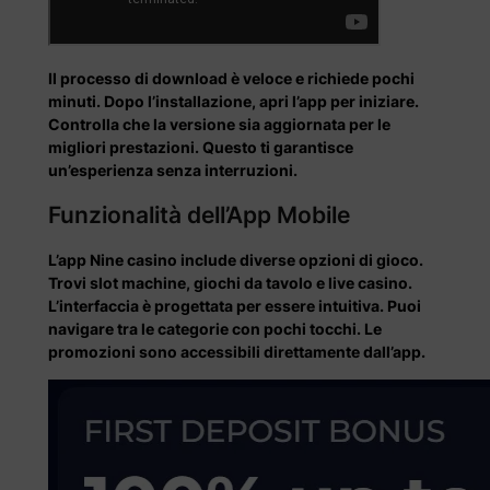
Il processo di download è veloce e richiede pochi
minuti. Dopo l’installazione, apri l’app per iniziare.
Controlla che la versione sia aggiornata per le
migliori prestazioni. Questo ti garantisce
un’esperienza senza interruzioni.
Funzionalità dell’App Mobile
L’app Nine casino include diverse opzioni di gioco.
Trovi slot machine, giochi da tavolo e live casino.
L’interfaccia è progettata per essere intuitiva. Puoi
navigare tra le categorie con pochi tocchi. Le
promozioni sono accessibili direttamente dall’app.